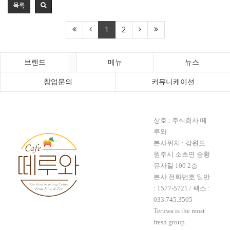
목록
1
2
브랜드
메뉴
뉴스
창업문의
커뮤니케이션
상호 : 주식회사 떼
루와
본사위치 : 강원도
원주시 소초면 송황
유사길 100 2층
본사 전화번호 일반
:
1577-5721
/ 팩스 :
033.745.3505
Teruwa is the most
fresh group.