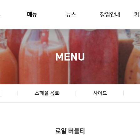
드
메뉴
뉴스
창업안내
커
티
스페셜 음료
사이드
로얄 버블티