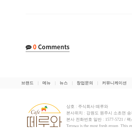
0
Comments
브랜드
메뉴
뉴스
창업문의
커뮤니케이션
상호 : 주식회사 떼루와
본사위치 : 강원도 원주시 소초면 송황
본사 전화번호 일반 :
1577-5721
/ 팩
Teruwa is the most fresh group.
This gr