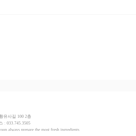
유사길 100 2층
스 :
033.745.3505
oup always prepare the most fresh ingredients.